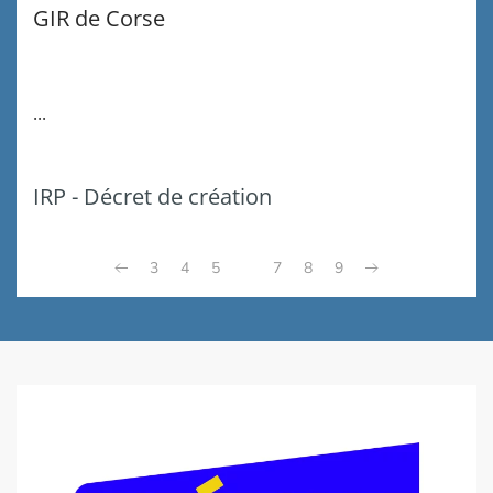
GIR de Corse
...
IRP - Décret de création
3
4
5
6
7
8
9