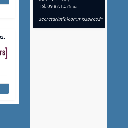
Tél. 09.87.10.75.63
secretariat[a]commissaires.fr
025