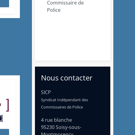
Commissaire de
Police
Nous contacter
SICP
Syndicat Indépendant des
Commissaires de Police
4 rue blanche
95230 Soisy-sous-
Montmorency