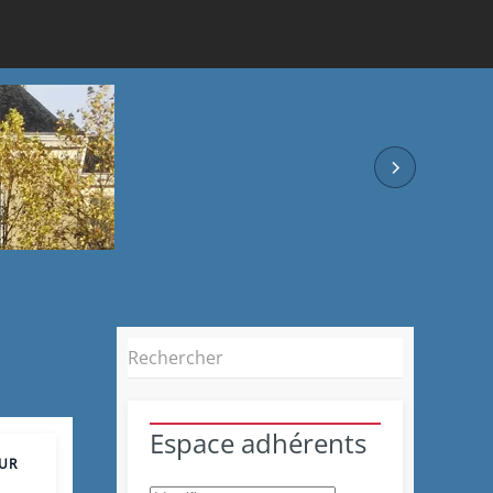
Espace adhérents
UR