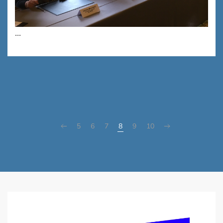
...
5
6
7
8
9
10