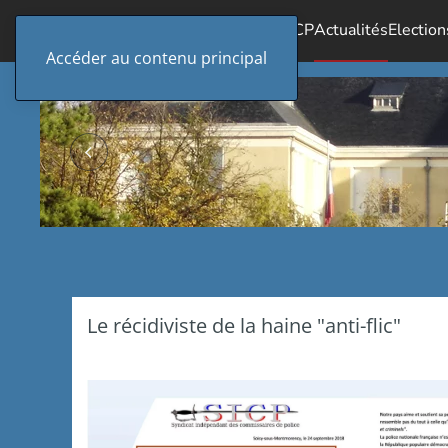
Accueil
Le SICP
Actualités
Election
Accéder au contenu principal
Le récidiviste de la haine "anti-flic"