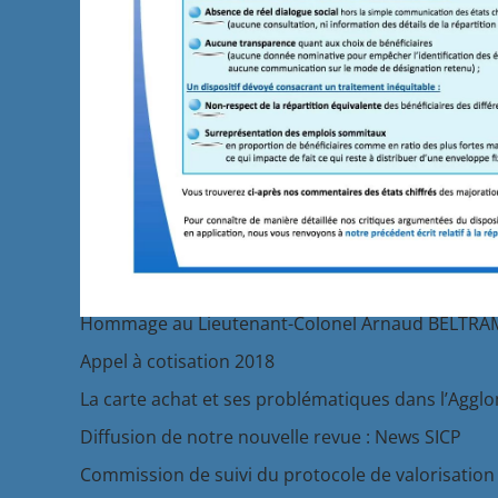
Plus d'articles...
Avant-projet de loi - Simplication de la procédure
Hommage au Lieutenant-Colonel Arnaud BELTRA
Appel à cotisation 2018
La carte achat et ses problématiques dans l’Aggl
Diffusion de notre nouvelle revue : News SICP
Commission de suivi du protocole de valorisation