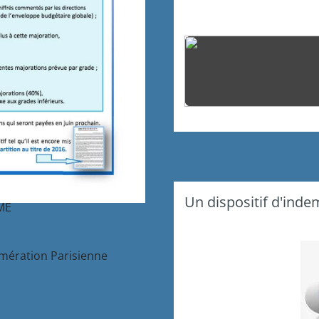
 pénale
Un dispositif d'ind
ME
omération Parisienne