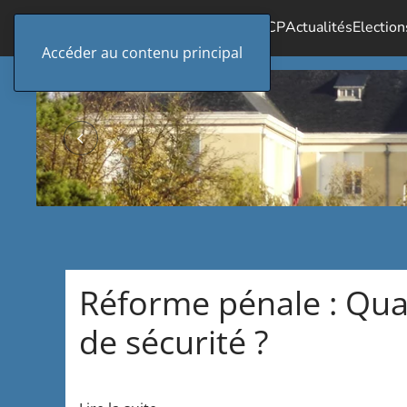
Accueil
Le SICP
Actualités
Election
Accéder au contenu principal
Réforme pénale : Quan
de sécurité ?