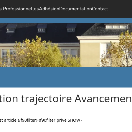
s Professionnelles
Adhésion
Documentation
Contact
ation trajectoire Avanceme
article {/f90filter} {f90filter prive SHOW}