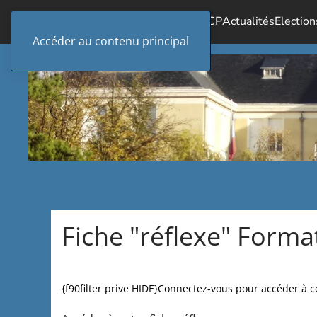
Accueil
Le SICP
Actualités
Election
Accéder au contenu principal
Fiche "réflexe" Form
{f90filter prive HIDE}Connectez-vous pour accéder à cet 